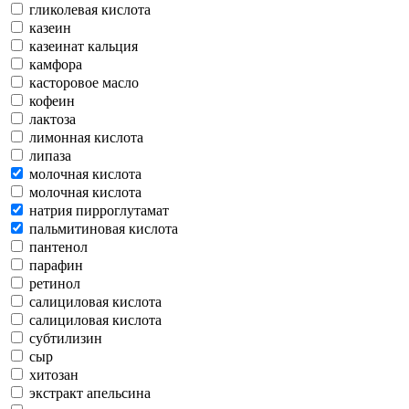
гликолевая кислота
казеин
казеинат кальция
камфора
касторовое масло
кофеин
лактоза
лимонная кислота
липаза
молочная кислота
молочная кислота
натрия пирроглутамат
пальмитиновая кислота
пантенол
парафин
ретинол
салициловая кислота
салициловая кислота
субтилизин
сыр
хитозан
экстракт апельсина