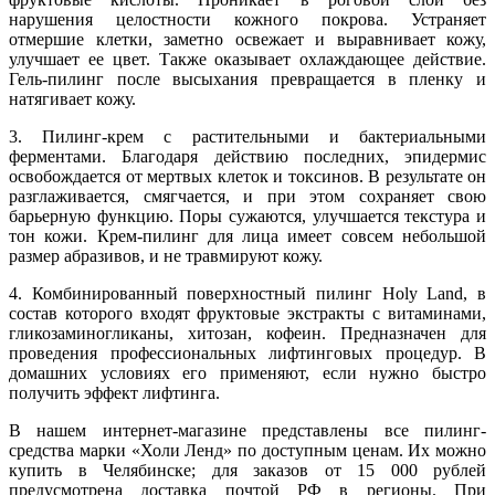
нарушения целостности кожного покрова. Устраняет
отмершие клетки, заметно освежает и выравнивает кожу,
улучшает ее цвет. Также оказывает охлаждающее действие.
Гель-пилинг после высыхания превращается в пленку и
натягивает кожу.
3. Пилинг-крем с растительными и бактериальными
ферментами. Благодаря действию последних, эпидермис
освобождается от мертвых клеток и токсинов. В результате он
разглаживается, смягчается, и при этом сохраняет свою
барьерную функцию. Поры сужаются, улучшается текстура и
тон кожи. Крем-пилинг для лица имеет совсем небольшой
размер абразивов, и не травмируют кожу.
4. Комбинированный поверхностный пилинг Holy Land, в
состав которого входят фруктовые экстракты с витаминами,
гликозаминогликаны, хитозан, кофеин. Предназначен для
проведения профессиональных лифтинговых процедур. В
домашних условиях его применяют, если нужно быстро
получить эффект лифтинга.
В нашем интернет-магазине представлены все пилинг-
средства марки «Холи Ленд» по доступным ценам. Их можно
купить в Челябинске; для заказов от 15 000 рублей
предусмотрена доставка почтой РФ в регионы. При