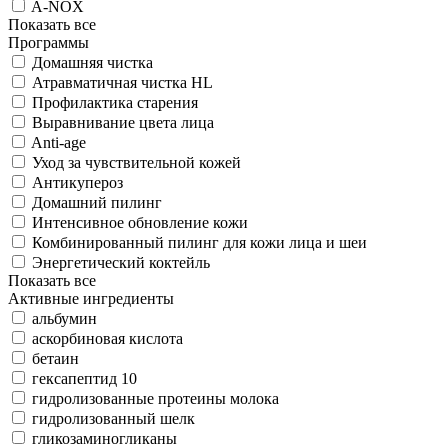
A-NOX
Показать все
Программы
Домашняя чистка
Атравматичная чистка HL
Профилактика старения
Выравнивание цвета лица
Anti-age
Уход за чувствительной кожей
Антикупероз
Домашний пилинг
Интенсивное обновление кожи
Комбинированный пилинг для кожи лица и шеи
Энергетический коктейль
Показать все
Активные ингредиенты
альбумин
аскорбиновая кислота
бетаин
гексапептид 10
гидролизованные протеины молока
гидролизованный шелк
гликозаминогликаны