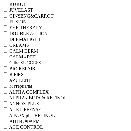
KUKUI
JUVELAST
GINSENG&CARROT
FUSION
EYE THERAPY
DOUBLE ACTION
DERMALIGHT
CREAMS
CALM DERM
CALM - RED
C the SUCCESS
BIO REPAIR
B FIRST
AZULENE
Материалы
ALPHA COMPLEX
ALPHA - BETA & RETINOL
ACNOX PLUS
AGE DEFENSE
A-NOX plus RETINOL
АНГИОФАРМ
AGE CONTROL