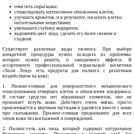
очистить поры кожи;
стимулировать интенсивное обновление клеток;
улучшить кровоток, и в результате, насытить клетки
питательными веществами;
уменьшить глубину морщинок;
выровнять цвет лица, сделать его более свежим и
гладким.
Существуют различные виды пилинга. При выборе
конкретной процедуры нужно исходить из проблемы,
которую нужно решить, и ожидаемого эффекта. В
ассортименте профессиональной израильской косметики
«Холи Ленд» есть продукты для пилинга с различным
воздействием на кожу:
1. Пилинг-гоммаж для поверхностного механического
отшелушивания отмерших клеток и обновления эпидермиса.
В составе средства нет абразивных элементов, оно не
проникает вглубь кожи. Действует очень мягко, просто
приклеивается к мертвым частицам и удаляется вместе с ними
при скатывании. Прилинг-гоммаж предназначен для всех
типов кожи без воспалений и повреждений.
2. Пилинг-гель для лица, который содержит натуральные
фруктовые кислоты. Проникает в роговой слой без