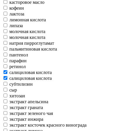
касторовое масло
кофеин
лактоза
лимонная кислота
липаза
молочная кислота
молочная кислота
натрия пирроглутамат
пальмитиновая кислота
пантенол
парафин
ретинол
салициловая кислота
салициловая кислота
субтилизин
сыр
хитозан
экстракт апельсина
экстракт граната
экстракт зеленого чая
экстракт инжира
экстракт косточек красного винограда
экстракт лимона