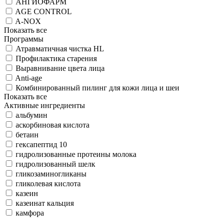
АНГИОФАРМ
AGE CONTROL
A-NOX
Показать все
Программы
Атравматичная чистка HL
Профилактика старения
Выравнивание цвета лица
Anti-age
Комбинированный пилинг для кожи лица и шеи
Показать все
Активные ингредиенты
альбумин
аскорбиновая кислота
бетаин
гексапептид 10
гидролизованные протеины молока
гидролизованный шелк
гликозаминогликаны
гликолевая кислота
казеин
казеинат кальция
камфора