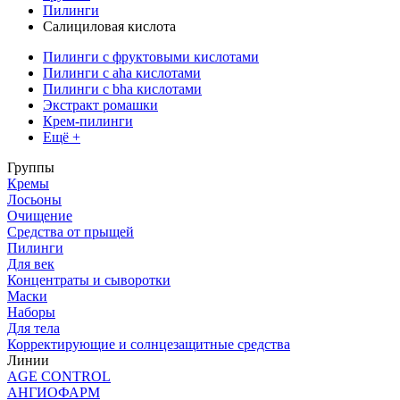
Пилинги
Салициловая кислота
Пилинги с фруктовыми кислотами
Пилинги с aha кислотами
Пилинги с bha кислотами
Экстракт ромашки
Крем-пилинги
Ещё +
Группы
Кремы
Лосьоны
Очищение
Средства от прыщей
Пилинги
Для век
Концентраты и сыворотки
Маски
Наборы
Для тела
Корректирующие и солнцезащитные средства
Линии
AGE CONTROL
АНГИОФАРМ