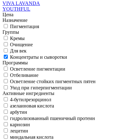
VIVA LAVANDA
YOUTHFUL
Цена
Назначение
Пигментация
Группы
Кремы
Очищение
Для век
Концентраты и сыворотки
Программы
Осветление пигментации
Отбеливание
Осветление стойких пигментных пятен
Уход при гиперпигментации
Активные ингредиенты
4-бутилрезорцинол
азелаиновая кислота
арбутин
гидролизованный пшеничный протеин
карнозин
лецитин
миндальная кислота