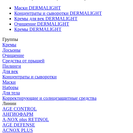
Маски DERMALIGHT
Концентраты и сыворотки DERMALIGHT
Кремы для век DERMALIGHT
Очищение DERMALIGHT
Кремы DERMALIGHT
Группы
Кремы
Лосьоны
Очищение
Средства от прыщей
Пилинги
Для век
Концентраты и сыворотки
Маски
Наборы
Для тела
Корректирующие и солнцезащитные средства
Линии
AGE CONTROL
АНГИОФАРМ
A-NOX plus RETINOL
AGE DEFENSE
ACNOX PLUS