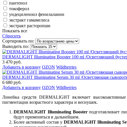
пантенол
токоферол
ундециленоил фенилаланин
экстракт гамамелиса
экстракт расторопши
Показать все
Сбросить
Сортировать по:
Выводить по:
DERMALIGHT Illuminating Booster 100 ml /Осветляющий бустер
3 470 руб.
Добавить в корзину
OZON
Wildberries
DERMALIGHT Illuminating Serum 30 ml /Осветляющая сыворотк
6 680 руб.
Добавить в корзину
OZON
Wildberries
Линейка средств DERMALIGHT включает высокоактивные к
пигментации возрастного характера и веснушек.
DERMALIGHT Illuminating Booster
подготавливает пи
будут применяться в дальнейшем.
Более активный состав у
DERMALIGHT Illuminating S