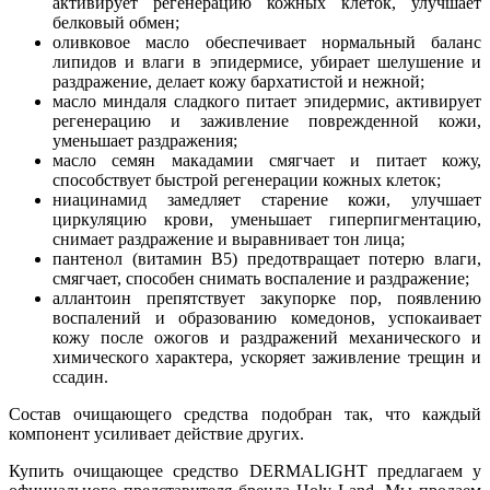
активирует регенерацию кожных клеток, улучшает
белковый обмен;
оливковое масло обеспечивает нормальный баланс
липидов и влаги в эпидермисе, убирает шелушение и
раздражение, делает кожу бархатистой и нежной;
масло миндаля сладкого питает эпидермис, активирует
регенерацию и заживление поврежденной кожи,
уменьшает раздражения;
масло семян макадамии смягчает и питает кожу,
способствует быстрой регенерации кожных клеток;
ниацинамид замедляет старение кожи, улучшает
циркуляцию крови, уменьшает гиперпигментацию,
снимает раздражение и выравнивает тон лица;
пантенол (витамин B5) предотвращает потерю влаги,
смягчает, способен снимать воспаление и раздражение;
аллантоин препятствует закупорке пор, появлению
воспалений и образованию комедонов, успокаивает
кожу после ожогов и раздражений механического и
химического характера, ускоряет заживление трещин и
ссадин.
Состав очищающего средства подобран так, что каждый
компонент усиливает действие других.
Купить очищающее средство DERMALIGHT предлагаем у