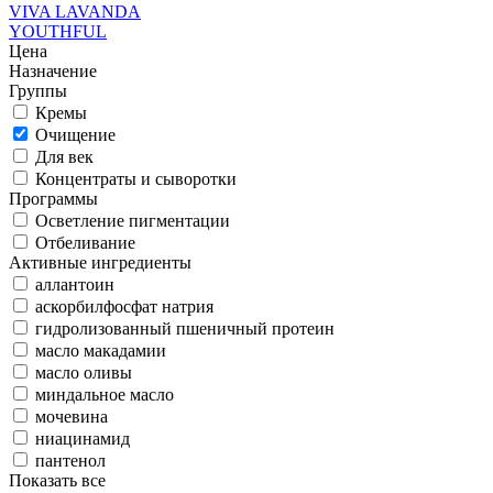
VIVA LAVANDA
YOUTHFUL
Цена
Назначение
Группы
Кремы
Очищение
Для век
Концентраты и сыворотки
Программы
Осветление пигментации
Отбеливание
Активные ингредиенты
аллантоин
аскорбилфосфат натрия
гидролизованный пшеничный протеин
масло макадамии
масло оливы
миндальное масло
мочевина
ниацинамид
пантенол
Показать все