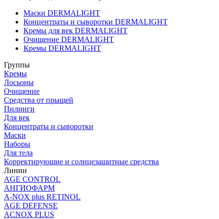
Маски DERMALIGHT
Концентраты и сыворотки DERMALIGHT
Кремы для век DERMALIGHT
Очищение DERMALIGHT
Кремы DERMALIGHT
Группы
Кремы
Лосьоны
Очищение
Средства от прыщей
Пилинги
Для век
Концентраты и сыворотки
Маски
Наборы
Для тела
Корректирующие и солнцезащитные средства
Линии
AGE CONTROL
АНГИОФАРМ
A-NOX plus RETINOL
AGE DEFENSE
ACNOX PLUS