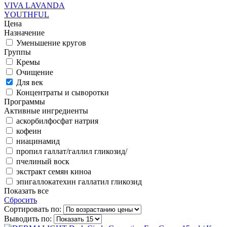
VIVA LAVANDA
YOUTHFUL
Цена
Назначение
Уменьшение кругов
Группы
Кремы
Очищение
Для век
Концентраты и сыворотки
Программы
Активные ингредиенты
аскорбилфосфат натрия
кофеин
ниацинамид
пропил галлат/галлил гликозид/
пчелиный воск
экстракт семян киноа
эпигаллокатехин галлатил гликозид
Показать все
Сбросить
Сортировать по:
Выводить по: