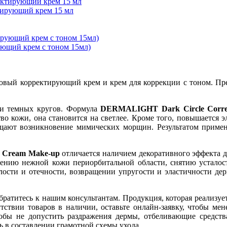
ктирующий крем 15 мл
рующий крем с тоном 15мл)
зовый корректирующий крем и крем для коррекции с тоном. Пр
в и темных кругов. Формула
DERMALIGHT Dark Circle Correc
тво кожи, она становится на светлее. Кроме того, повышается
ащают возникновение мимических морщин. Результатом примен
e Cream Make-up
отличается наличием декоративного эффекта д
нию нежной кожи периорбитальной области, снятию усталости
блости и отечности, возвращении упругости и эластичности дер
братитесь к нашим консультантам. Продукция, которая реализует
тствии товаров в наличии, оставьте онлайн-заявку, чтобы мен
обы не допустить раздражения дермы, отбеливающие средств
ь в составлении грамотной схемы ухода.