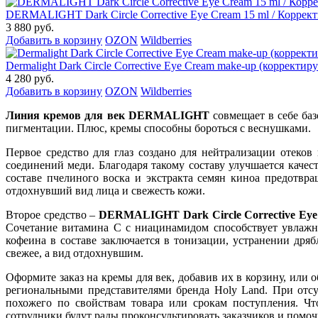
DERMALIGHT Dark Circle Corrective Eye Cream 15 ml / Корре
3 880 руб.
Добавить в корзину
OZON
Wildberries
Dermalight Dark Circle Corrective Eye Cream make-up (корректи
4 280 руб.
Добавить в корзину
OZON
Wildberries
Линия кремов для век DERMALIGHT
совмещает в себе ба
пигментации. Плюс, кремы способны бороться с веснушками.
Первое средство для глаз создано для нейтрализации отеко
соединений меди. Благодаря такому составу улучшается качес
составе пчелиного воска и экстракта семян киноа предотвр
отдохнувший вид лица и свежесть кожи.
Второе средство –
DERMALIGHT Dark Circle Corrective Ey
Сочетание витамина C с ниацинамидом способствует увлажне
кофеина в составе заключается в тонизации, устранении дря
свежее, а вид отдохнувшим.
Оформите заказ на кремы для век, добавив их в корзину, или о
региональными представителями бренда Holy Land. При отсу
похожего по свойствам товара или срокам поступления. Чт
сотрудники будут рады проконсультировать заказчиков и помоч