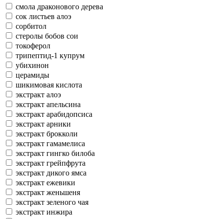
смола драконового дерева
сок листьев алоэ
сорбитол
стеролы бобов сои
токоферол
трипептид-1 купрум
убихинон
церамиды
шикимовая кислота
экстракт алоэ
экстракт апельсина
экстракт арабидопсиса
экстракт арники
экстракт брокколи
экстракт гамамелиса
экстракт гингко билоба
экстракт грейпфрута
экстракт дикого ямса
экстракт ежевики
экстракт женьшеня
экстракт зеленого чая
экстракт инжира