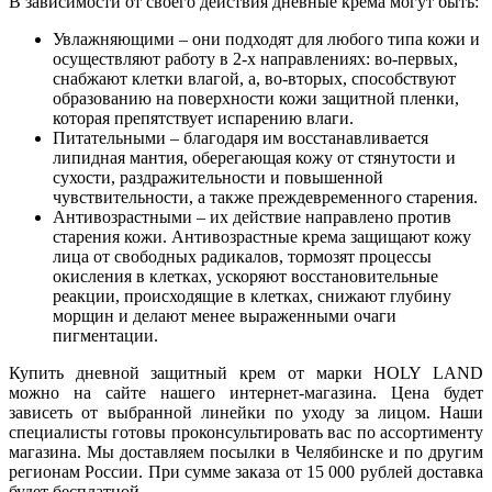
В зависимости от своего действия дневные крема могут быть:
Увлажняющими – они подходят для любого типа кожи и
осуществляют работу в 2-х направлениях: во-первых,
снабжают клетки влагой, а, во-вторых, способствуют
образованию на поверхности кожи защитной пленки,
которая препятствует испарению влаги.
Питательными – благодаря им восстанавливается
липидная мантия, оберегающая кожу от стянутости и
сухости, раздражительности и повышенной
чувствительности, а также преждевременного старения.
Антивозрастными – их действие направлено против
старения кожи. Антивозрастные крема защищают кожу
лица от свободных радикалов, тормозят процессы
окисления в клетках, ускоряют восстановительные
реакции, происходящие в клетках, снижают глубину
морщин и делают менее выраженными очаги
пигментации.
Купить дневной защитный крем от марки HOLY LAND
можно на сайте нашего интернет-магазина. Цена будет
зависеть от выбранной линейки по уходу за лицом. Наши
специалисты готовы проконсультировать вас по ассортименту
магазина. Мы доставляем посылки в Челябинске и по другим
регионам России. При сумме заказа от 15 000 рублей доставка
будет бесплатной.