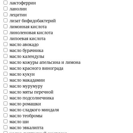
лактоферрин
ланолин
лецитин
лизат бифидобактерий
лимонная кислота
линоленовая кислота
липоевая кислота
масло авокадо
масло бурачника
масло календулы
масло кожуры апельсина и лимона
масло красного винограда
масло кукуи
масло макадамии
масло мурумуру
масло мяты перечной
масло подсолнечника
масло ромашки
масло сладкого миндаля
масло теобромы
масло ши
масло эвкалипта