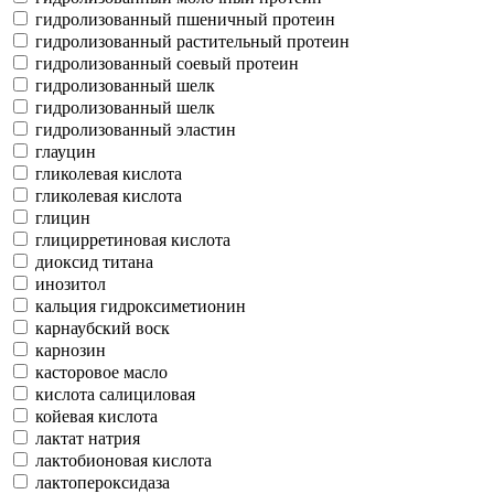
гидролизованный пшеничный протеин
гидролизованный растительный протеин
гидролизованный соевый протеин
гидролизованный шелк
гидролизованный шелк
гидролизованный эластин
глауцин
гликолевая кислота
гликолевая кислота
глицин
глицирретиновая кислота
диоксид титана
инозитол
кальция гидроксиметионин
карнаубский воск
карнозин
касторовое масло
кислота салициловая
койевая кислота
лактат натрия
лактобионовая кислота
лактопероксидаза