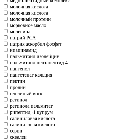
медно-пептидный комплекс
молочная кислота
молочная кислота
молочный протеин
морковное масло
мочевина
натрий РСА
натрия аскорбил фосфат
ниацинамид
пальмитоил изолейцин
пальмитоил пентапептид 4
пантенол
пантотенат кальция
пектин
пролин
пчелиный воск
ретинол
ретинола пальмитат
рипептид -1 купрум
салициловая кислота
салициловая кислота
серин
сквален