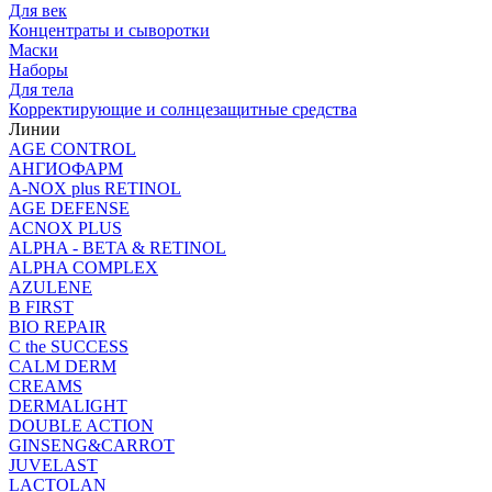
Для век
Концентраты и сыворотки
Маски
Наборы
Для тела
Корректирующие и солнцезащитные средства
Линии
AGE CONTROL
АНГИОФАРМ
A-NOX plus RETINOL
AGE DEFENSE
ACNOX PLUS
ALPHA - BETA & RETINOL
ALPHA COMPLEX
AZULENE
B FIRST
BIO REPAIR
C the SUCCESS
CALM DERM
CREAMS
DERMALIGHT
DOUBLE ACTION
GINSENG&CARROT
JUVELAST
LACTOLAN