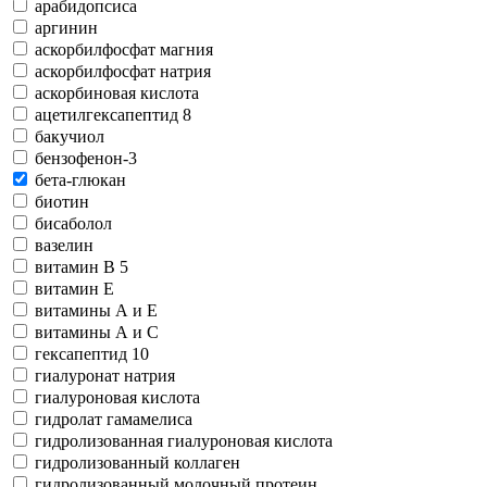
арабидопсиса
аргинин
аскорбилфосфат магния
аскорбилфосфат натрия
аскорбиновая кислота
ацетилгексапептид 8
бакучиол
бензофeнон-3
бета-глюкан
биотин
бисаболол
вазелин
витамин В 5
витамин Е
витамины А и Е
витамины А и С
гексапептид 10
гиалуронат натрия
гиалуроновая кислота
гидролат гамамелиса
гидролизованная гиалуроновая кислота
гидролизованный коллаген
гидролизованный молочный протеин