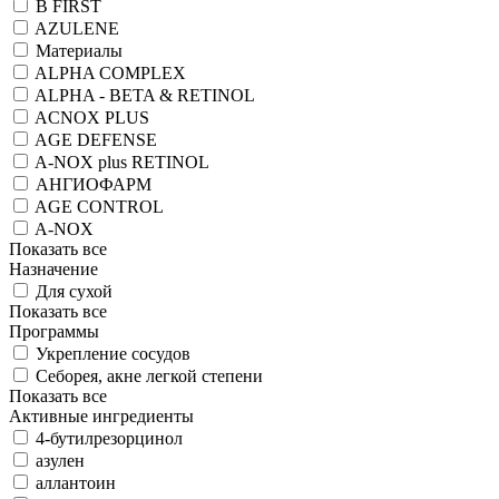
B FIRST
AZULENE
Материалы
ALPHA COMPLEX
ALPHA - BETA & RETINOL
ACNOX PLUS
AGE DEFENSE
A-NOX plus RETINOL
АНГИОФАРМ
AGE CONTROL
A-NOX
Показать все
Назначение
Для сухой
Показать все
Программы
Укрепление сосудов
Себорея, акне легкой степени
Показать все
Активные ингредиенты
4-бутилрезорцинол
азулен
аллантоин