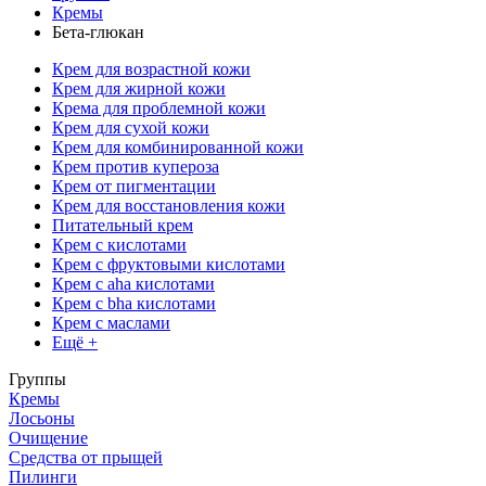
Кремы
Бета-глюкан
Крем для возрастной кожи
Крем для жирной кожи
Крема для проблемной кожи
Крем для сухой кожи
Крем для комбинированной кожи
Крем против купероза
Крем от пигментации
Крем для восстановления кожи
Питательный крем
Крем с кислотами
Крем с фруктовыми кислотами
Крем с aha кислотами
Крем с bha кислотами
Крем с маслами
Ещё +
Группы
Кремы
Лосьоны
Очищение
Средства от прыщей
Пилинги