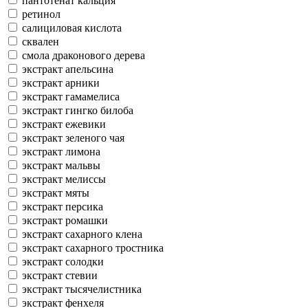
пантотенат кальция
ретинол
салициловая кислота
сквален
смола драконового дерева
экстракт апельсина
экстракт арники
экстракт гамамелиса
экстракт гингко билоба
экстракт ежевики
экстракт зеленого чая
экстракт лимона
экстракт мальвы
экстракт мелиссы
экстракт мяты
экстракт персика
экстракт ромашки
экстракт сахарного клена
экстракт сахарного тростника
экстракт солодки
экстракт стевии
экстракт тысячелистника
экстракт фенхеля