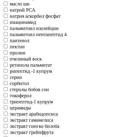
масло ши
натрий РСА
натрия аскорбил фосфат
ниацинамид
пальмитоил изолейцин
пальмитоил пентапептид 4
пантенол
пектин
пролин
пчелиный воск
ретинола пальмитат
рипептид -1 купрум
серин
сорбитол
стеролы бобов сои
токоферол
трипептид-1 купрум
церамиды
экстракт арабидопсиса
экстракт гамамелиса
экстракт гингко билоба
экстракт грейпфрута