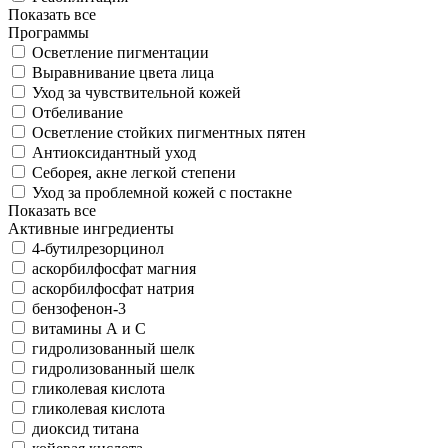
Показать все
Программы
Осветление пигментации
Выравнивание цвета лица
Уход за чувствительной кожей
Отбеливание
Осветление стойких пигментных пятен
Антиоксидантный уход
Себорея, акне легкой степени
Уход за проблемной кожей с постакне
Показать все
Активные ингредиенты
4-бутилрезорцинол
аскорбилфосфат магния
аскорбилфосфат натрия
бензофeнон-3
витамины А и С
гидролизованный шелк
гидролизованный шелк
гликолевая кислота
гликолевая кислота
диоксид титана