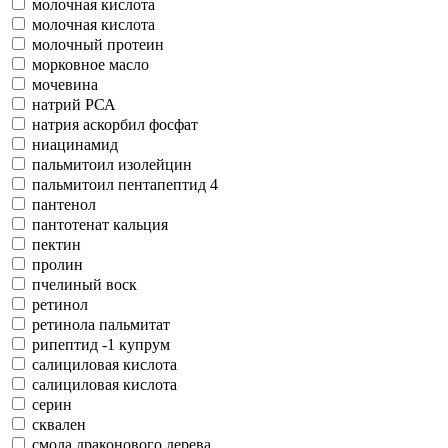
молочная кислота
молочная кислота
молочный протеин
морковное масло
мочевина
натрий РСА
натрия аскорбил фосфат
ниацинамид
пальмитоил изолейцин
пальмитоил пентапептид 4
пантенол
пантотенат кальция
пектин
пролин
пчелиный воск
ретинол
ретинола пальмитат
рипептид -1 купрум
салициловая кислота
салициловая кислота
серин
сквален
смола драконового дерева