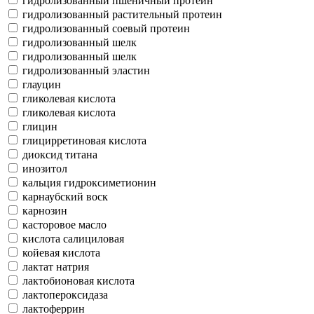
гидролизованный пшеничный протеин
гидролизованный растительный протеин
гидролизованный соевый протеин
гидролизованный шелк
гидролизованный шелк
гидролизованный эластин
глауцин
гликолевая кислота
гликолевая кислота
глицин
глицирретиновая кислота
диоксид титана
инозитол
кальция гидроксиметионин
карнаубский воск
карнозин
касторовое масло
кислота салициловая
койевая кислота
лактат натрия
лактобионовая кислота
лактопероксидаза
лактоферрин