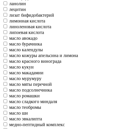
ланолин
лецитин
лизат бифидобактерий
лимонная кислота
линоленовая кислота
липоевая кислота
масло авокадо
масло бурачника
масло календулы
масло кожуры апельсина и лимона
масло красного винограда
масло кукуи
масло макадамии
масло мурумуру
масло мяты перечной
масло подсолнечника
масло ромашки
масло сладкого миндаля
масло теобромы
масло ши
масло эвкалипта
медно-пептидный комплекс