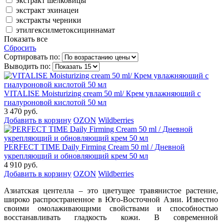
экстракт шелковицы
экстракт эхинацеи
экстракты черники
этилгексилметоксициннамат
Показать все
Сбросить
Сортировать по:
Выводить по:
VITALISE Moisturizing cream 50 ml/ Крем увлажняющий с
гиалуроновой кислотой 50 мл
3 470 руб.
Добавить в корзину
OZON
Wildberries
PERFECT TIME Daily Firming Cream 50 ml / Дневной
укрепляющий и обновляющий крем 50 мл
4 910 руб.
Добавить в корзину
OZON
Wildberries
Азиатская центелла – это цветущее травянистое растение,
широко распространенное в Юго-Восточной Азии. Известно
своими омолаживающими свойствами и способностью
восстанавливать гладкость кожи. В современной