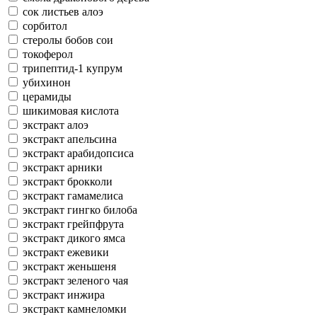
сок листьев алоэ
сорбитол
стеролы бобов сои
токоферол
трипептид-1 купрум
убихинон
церамиды
шикимовая кислота
экстракт алоэ
экстракт апельсина
экстракт арабидопсиса
экстракт арники
экстракт брокколи
экстракт гамамелиса
экстракт гингко билоба
экстракт грейпфрута
экстракт дикого ямса
экстракт ежевики
экстракт женьшеня
экстракт зеленого чая
экстракт инжира
экстракт камнеломки