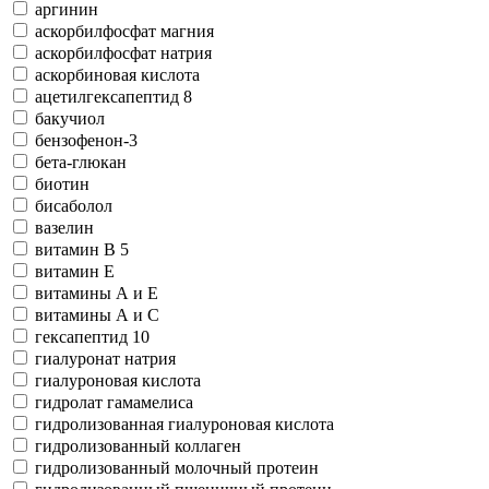
аргинин
аскорбилфосфат магния
аскорбилфосфат натрия
аскорбиновая кислота
ацетилгексапептид 8
бакучиол
бензофeнон-3
бета-глюкан
биотин
бисаболол
вазелин
витамин В 5
витамин Е
витамины А и Е
витамины А и С
гексапептид 10
гиалуронат натрия
гиалуроновая кислота
гидролат гамамелиса
гидролизованная гиалуроновая кислота
гидролизованный коллаген
гидролизованный молочный протеин