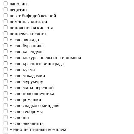
ланолин
лецитин
лизат бифидобактерий
лимонная кислота
линоленовая кислота
липоевая кислота
масло авокадо
масло бурачника
масло календулы
масло кожуры апельсина и лимона
масло красного винограда
масло кукуи
масло макадамии
масло мурумуру
масло мяты перечной
масло подсолнечника
масло ромашки
масло сладкого миндаля
масло теобромы
масло ши
масло эвкалипта
медно-пептидный комплекс