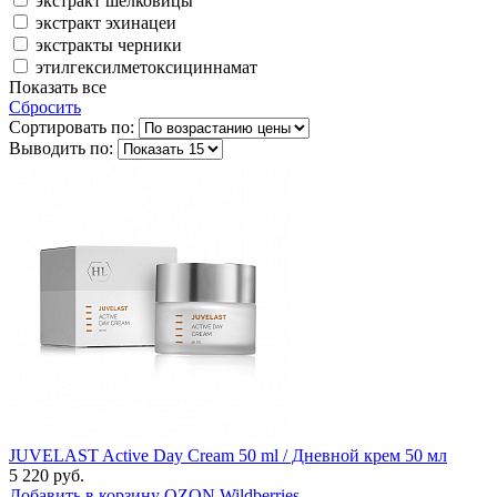
экстракт шелковицы
экстракт эхинацеи
экстракты черники
этилгексилметоксициннамат
Показать все
Сбросить
Сортировать по:
Выводить по:
JUVELAST Active Day Cream 50 ml / Дневной крем 50 мл
5 220 руб.
Добавить в корзину
OZON
Wildberries