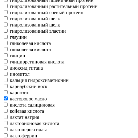
гидролизованный пшеничный протеин
гидролизованный растительный протеин
гидролизованный соевый протеин
гидролизованный шелк
гидролизованный шелк
гидролизованный эластин
глауцин
гликолевая кислота
гликолевая кислота
глицин
глицирретиновая кислота
диоксид титана
инозитол
кальция гидроксиметионин
карнаубский воск
карнозин
касторовое масло
кислота салициловая
койевая кислота
лактат натрия
лактобионовая кислота
лактопероксидаза
лактоферрин