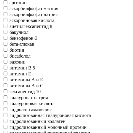
аргинин
аскорбилфосфат магния
аскорбилфосфат натрия
аскорбиновая кислота
ацетилгексапептид 8
бакучиол
бензофeнон-3
бета-глюкан
биотин
бисаболол
вазелин
витамин В 5
витамин Е
витамины А и Е
витамины А и С
гексапептид 10
гиалуронат натрия
гиалуроновая кислота
гидролат гамамелиса
гидролизованная гиалуроновая кислота
гидролизованный коллаген
гидролизованный молочный протеин