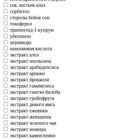
сок листьев алоэ
сорбитол
стеролы бобов сои
токоферол
трипептид-1 купрум
убихинон
церамиды
шикимовая кислота
экстракт алоэ
экстракт апельсина
экстракт арабидопсиса
экстракт арники
экстракт брокколи
экстракт гамамелиса
экстракт гингко билоба
экстракт грейпфрута
экстракт дикого ямса
экстракт ежевики
экстракт женьшеня
экстракт зеленого чая
экстракт инжира
экстракт камнеломки