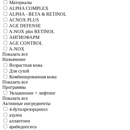
Материалы
ALPHA COMPLEX
ALPHA - BETA & RETINOL
ACNOX PLUS
AGE DEFENSE
A-NOX plus RETINOL
АНГИОФАРМ
AGE CONTROL
A-NOX
Показать все
Назначение
Возрастная кожа
Для сухой
Комбинированная кожа
Показать все
Программы
Увлажнение + лифтинг
Показать все
Активные ингредиенты
4-бутилрезорцинол
азулен
аллантоин
арабидопсиса