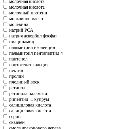
молочная кислота
молочная кислота
молочный протеин
морковное масло
мочевина
натрий РСА
натрия аскорбил фосфат
ниацинамид
пальмитоил изолейцин
пальмитоил пентапептид 4
пантенол
пантотенат кальция
пектин
пролин
пчелиный воск
ретинол
ретинола пальмитат
рипептид -1 купрум
салициловая кислота
салициловая кислота
серин
сквален
смола драконового дерева