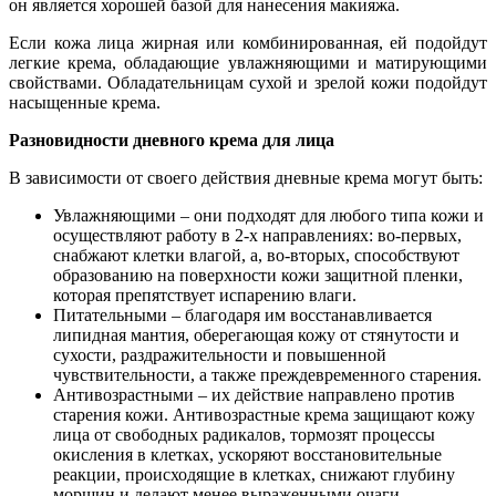
он является хорошей базой для нанесения макияжа.
Если кожа лица жирная или комбинированная, ей подойдут
легкие крема, обладающие увлажняющими и матирующими
свойствами. Обладательницам сухой и зрелой кожи подойдут
насыщенные крема.
Разновидности дневного крема для лица
В зависимости от своего действия дневные крема могут быть:
Увлажняющими – они подходят для любого типа кожи и
осуществляют работу в 2-х направлениях: во-первых,
снабжают клетки влагой, а, во-вторых, способствуют
образованию на поверхности кожи защитной пленки,
которая препятствует испарению влаги.
Питательными – благодаря им восстанавливается
липидная мантия, оберегающая кожу от стянутости и
сухости, раздражительности и повышенной
чувствительности, а также преждевременного старения.
Антивозрастными – их действие направлено против
старения кожи. Антивозрастные крема защищают кожу
лица от свободных радикалов, тормозят процессы
окисления в клетках, ускоряют восстановительные
реакции, происходящие в клетках, снижают глубину
морщин и делают менее выраженными очаги