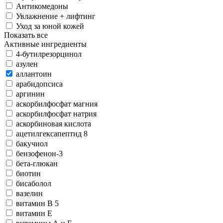
Антикомедоны
Увлажнение + лифтинг
Уход за юной кожей
Показать все
Активные ингредиенты
4-бутилрезорцинол
азулен
аллантоин
арабидопсиса
аргинин
аскорбилфосфат магния
аскорбилфосфат натрия
аскорбиновая кислота
ацетилгексапептид 8
бакучиол
бензофeнон-3
бета-глюкан
биотин
бисаболол
вазелин
витамин В 5
витамин Е