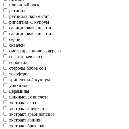
пчелиный воск
ретинол
ретинола пальмитат
рипептид -1 купрум
салициловая кислота
салициловая кислота
серин
сквален
смола драконового дерева
сок листьев алоэ
сорбитол
стеролы бобов сои
токоферол
трипептид-1 купрум
убихинон
церамиды
шикимовая кислота
экстракт алоэ
экстракт апельсина
экстракт арабидопсиса
экстракт арники
экстракт брокколи