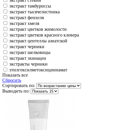
экстракт стевии
экстракт тамбуриссы
экстракт тысячелистника
экстракт фенхеля
экстракт хмеля
экстракт цветков жимолости
экстракт цветков красного клевера
экстракт центеллы азиатской
экстракт черники
экстракт шелковицы
экстракт эхинацеи
экстракты черники
этилгексилметоксициннамат
Показать все
Сбросить
Сортировать по:
Выводить по: