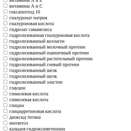
витамины А и Е
витамины А и С
гексапептид 10
гиалуронат натрия
гиалуроновая кислота
гидролат гамамелиса
гидролизованная гиалуроновая кислота
гидролизованный коллаген
гидролизованный молочный протеин
гидролизованный пшеничный протеин
гидролизованный растительный протеин
гидролизованный соевый протеин
гидролизованный шелк
гидролизованный шелк
гидролизованный эластин
глауцин
гликолевая кислота
гликолевая кислота
глицин
глицирретиновая кислота
диоксид титана
инозитол
кальция гидроксиметионин