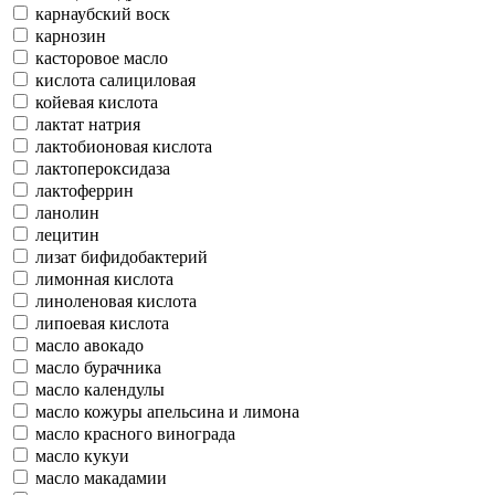
карнаубский воск
карнозин
касторовое масло
кислота салициловая
койевая кислота
лактат натрия
лактобионовая кислота
лактопероксидаза
лактоферрин
ланолин
лецитин
лизат бифидобактерий
лимонная кислота
линоленовая кислота
липоевая кислота
масло авокадо
масло бурачника
масло календулы
масло кожуры апельсина и лимона
масло красного винограда
масло кукуи
масло макадамии