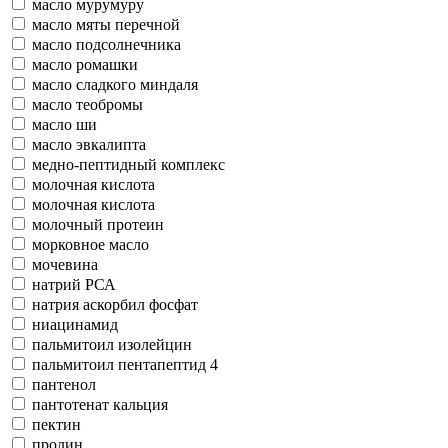
масло мурумуру
масло мяты перечной
масло подсолнечника
масло ромашки
масло сладкого миндаля
масло теобромы
масло ши
масло эвкалипта
медно-пептидный комплекс
молочная кислота
молочная кислота
молочный протеин
морковное масло
мочевина
натрий РСА
натрия аскорбил фосфат
ниацинамид
пальмитоил изолейцин
пальмитоил пентапептид 4
пантенол
пантотенат кальция
пектин
пролин