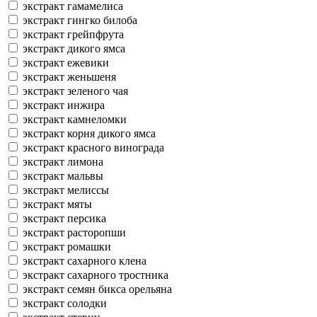
экстракт гамамелиса
экстракт гингко билоба
экстракт грейпфрута
экстракт дикого ямса
экстракт ежевики
экстракт женьшеня
экстракт зеленого чая
экстракт инжира
экстракт камнеломки
экстракт корня дикого ямса
экстракт красного винограда
экстракт лимона
экстракт мальвы
экстракт мелиссы
экстракт мяты
экстракт персика
экстракт расторопши
экстракт ромашки
экстракт сахарного клена
экстракт сахарного тростника
экстракт семян бикса орельяна
экстракт солодки